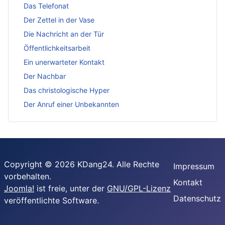
Das Telefonat
Der Zettel in der Vase
Die Nachricht an der Tür
Öffentlichkeitsarbeit
Ein unerwarteter Kontakt
Der Nachbar
Das christologische Hyper
Der Anruf einer Unbekannten
Copyright © 2026 KDang24. Alle Rechte
Impressum
vorbehalten.
Kontakt
Joomla!
ist freie, unter der
GNU/GPL-Lizenz
Datenschutz
veröffentlichte Software.