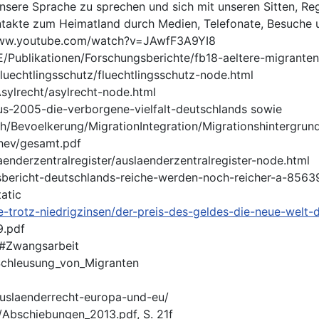
nsere Sprache zu sprechen und sich mit unseren Sitten, Re
takte zum Heimatland durch Medien, Telefonate, Besuche un
://www.youtube.com/watch?v=JAwfF3A9YI8
/Publikationen/Forschungsberichte/fb18-aeltere-migranten.
luechtlingsschutz/fluechtlingsschutz-node.html
sylrecht/asylrecht-node.html
us-2005-die-verborgene-vielfalt-deutschlands sowie
ch/Bevoelkerung/MigrationIntegration/Migrationshintergru
hev/gesamt.pdf
nderzentralregister/auslaenderzentralregister-node.html
gsbericht-deutschlands-reiche-werden-noch-reicher-a-8563
tatic
ge-trotz-niedrigzinsen/der-preis-des-geldes-die-neue-welt
9.pdf
ng#Zwangsarbeit
#Schleusung_von_Migranten
-auslaenderrecht-europa-und-eu/
/Abschiebungen_2013.pdf, S. 21f