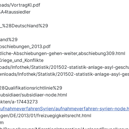
ads/VortragKl.pdf
%A4taussiedler
tz_%28Deutschland%29
hland%29
Abschiebungen_2013.pdf
htliche-Abschiebungen-gehen-weiter,abschiebung309.html
Kriege_und_Konflikte
/Infothek/Statistik/201502-statistik-anlage-asyl-geschae
oads/Infothek/Statistik/201502-statistik-anlage-asyl-gesc
28Qualifikationsrichtlinie%29
ubsidiaer/subsidiaer-node.html
fakten/a-17443273
ufnahmeverfahrenSyrien/aufnahmeverfahren-syrien-node.
gen/DE/2013/01/freizuegigkeitsrecht.html
tm