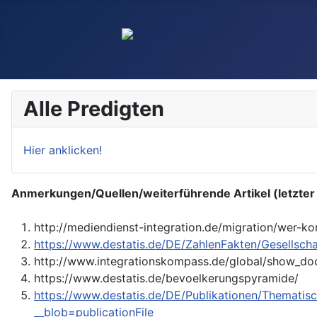
Alle Predigten
Hier anklicken!
Anmerkungen/Quellen/weiterführende Artikel (letzter
http://mediendienst-integration.de/migration/wer-k
https://www.destatis.de/DE/ZahlenFakten/Gesellsc
http://www.integrationskompass.de/global/show_d
https://www.destatis.de/bevoelkerungspyramide/
https://www.destatis.de/DE/Publikationen/Themat
__blob=publicationFile