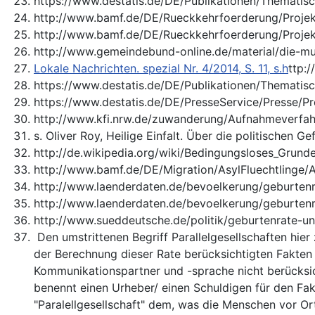
https://www.destatis.de/DE/Publikationen/Thematis
http://www.bamf.de/DE/Rueckkehrfoerderung/Proje
http://www.bamf.de/DE/Rueckkehrfoerderung/Projek
http://www.gemeindebund-online.de/material/die-m
Lokale Nachrichten. spezial Nr. 4/2014, S. 11, s.h
ttp:
https://www.destatis.de/DE/Publikationen/Thematis
https://www.destatis.de/DE/PresseService/Presse
http://www.kfi.nrw.de/zuwanderung/Aufnahmeverfahr
s. Oliver Roy, Heilige Einfalt. Über die politischen 
http://de.wikipedia.org/wiki/Bedingungsloses_Grun
http://www.bamf.de/DE/Migration/AsylFluechtlinge/A
http://www.laenderdaten.de/bevoelkerung/geburtenr
http://www.laenderdaten.de/bevoelkerung/geburtenr
http://www.sueddeutsche.de/politik/geburtenrate-u
Den umstrittenen Begriff Parallelgesellschaften hi
der Berechnung dieser Rate berücksichtigten Fakten
Kommunikationspartner und -sprache nicht berücksich
benennt einen Urheber/ einen Schuldigen für den Fa
"Paralellgesellschaft" dem, was die Menschen vor Or