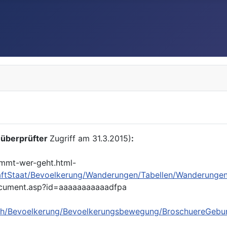
 überprüfter
Zugriff am 31.3.2015)
:
ommt-wer-geht.html-
haftStaat/Bevoelkerung/Wanderungen/Tabellen/Wanderungen
ocument.asp?id=aaaaaaaaaaadfpa
isch/Bevoelkerung/Bevoelkerungsbewegung/BroschuereGeb