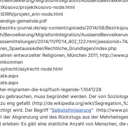
ch/Bevoelkerung/MigrationIntegration/AuslaendBevoelkeru
ktKosovo/projektkosovo-node.html
tERIN/projekt_erin-node.html
uendige-gemeinde.pdf
//bezirks-journal.de/wp-content/uploads/2014/08/Bezirksj
ch/Bevoelkerung/MigrationIntegration/AuslaendBevoelkeru
/Pressemitteilungen/2014/11/PD14_402_122.html;jsession
en_Spaetaussiedler/Rechtliche_Grundlagen/index.php
Gefahren entwurzelter Religionen, München 2011, http://www.p
deinkommen
sylrecht/asylrecht-node.html
ate.aspx
ate.aspx
nter-migranten-die-kopftuch-legende-1.1041228
er zu gebrauchen, muss begründet werden. Der von Soziolog
 zu eng gefaßt (http://de.wikipedia.org/wiki/Segregation_
tigt wird. Der Begriff "
Selbstethnisierung
" (http://www.p
kt der Abgrenzung und des Rückztugs aus der Mehrheitsgese
t erleben: Es gibt eine stattliche Anzahl von Menschen, di