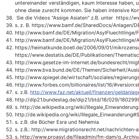
untereinander verständigen, kaum Interesse haben, u
ohne diese zurecht kommen. Sie haben intensive Kon
Sie die Videos "Assige Asiaten" z.B. unter https
s. z. B. https://www.bamf.de/SharedDocs/Anlagen/DE
http://www.bamf.de/DE/Migration/AsylFluechtlinge/F
http://www.bamf.de/DE/Migration/AsylFluechtlinge/A
https://heimatkunde.boell.de/2006/09/01/mikrozens
https://www.destatis.de/DE/Publikationen/Thematis
http://www.gesetze-im-internet.de/bundesrecht/mig
http://www.bva.bund.de/DE/Themen/Sicherheit/Auslae
http://www.spiegel.de/wirtschaft/soziales/regierun
http://www.forbes.com/billionaires/list/16/#version:s
s. z.B.
http://www.faz.net/aktuell/finanzen/geldanla
http://dip21.bundestag.de/dip21/btd/18/029/180299
s. http://de.wikipedia.org/wiki/Illegale_Einwanderu
http://de.wikipedia.org/wiki/Illegale_Einwanderung
s. z.B. die Bücher Esra und Nehemia
s. z.B.: http://www.migrationsrecht.net/nachrichten
s. http://www.proasyl.de/fileadmin/fm-dam/g_Archiv