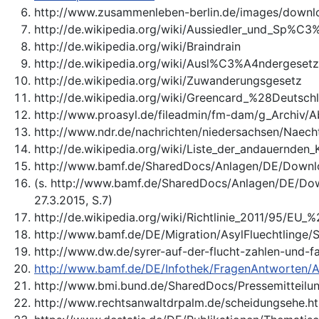
http://www.zusammenleben-berlin.de/images/downlo
http://de.wikipedia.org/wiki/Aussiedler_und_Sp%C3
http://de.wikipedia.org/wiki/Braindrain
http://de.wikipedia.org/wiki/Ausl%C3%A4ndergese
http://de.wikipedia.org/wiki/Zuwanderungsgesetz
http://de.wikipedia.org/wiki/Greencard_%28Deutsc
http://www.proasyl.de/fileadmin/fm-dam/g_Archiv/
http://www.ndr.de/nachrichten/niedersachsen/Naec
http://de.wikipedia.org/wiki/Liste_der_andauernden_
http://www.bamf.de/SharedDocs/Anlagen/DE/Downloads
(s. http://www.bamf.de/SharedDocs/Anlagen/DE/Downl
27.3.2015, S.7)
http://de.wikipedia.org/wiki/Richtlinie_2011/95/EU_%
http://www.bamf.de/DE/Migration/AsylFluechtlinge/S
http://www.dw.de/syrer-auf-der-flucht-zahlen-und-
http://www.bamf.de/DE/Infothek/FragenAntworten/A
http://www.bmi.bund.de/SharedDocs/Pressemitteilun
http://www.rechtsanwaltdrpalm.de/scheidungsehe.h