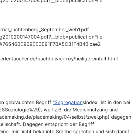
ng2010200147004.pdf?__blob=publicationFile
ournal_Lichtenberg_September_web1.pdf
ng2010200147004.pdf?__blob=publicationFile
id=74A76546BE909EE3E91F7BA5C31F4B4B.cae2
erlentaucher.de/buch/olivier-roy/heilige-einfalt.html
en gebrauchten Begriff
"Segregation
sindex" ist in den bei
%28Soziologie%29), weil z.B. die Mediennutzung und
lacemaking.de/placemaking/04/selbst/zwei.php) dagegen
llschaft. Dagegen entspricht der Begriff
e eine mir nicht bekannte Srache sprechen und sich damit