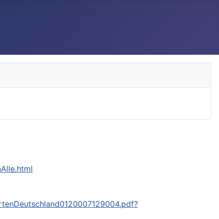
Alle.html
urtenDeutschland0120007129004.pdf?