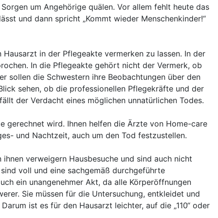
r Sorgen um Angehörige quälen. Vor allem fehlt heute das
 lässt und dann spricht „Kommt wieder Menschenkinder!“
n Hausarzt in der Pflegeakte vermerken zu lassen. In der
rochen. In die Pflegeakte gehört nicht der Vermerk, ob
Hier sollen die Schwestern ihre Beobachtungen über den
lick sehen, ob die professionellen Pflegekräfte und der
llt der Verdacht eines möglichen unnatürlichen Todes.
de gerechnet wird. Ihnen helfen die Ärzte von Home-care
ges- und Nachtzeit, auch um den Tod festzustellen.
n ihnen verweigern Hausbesuche und sind auch nicht
 sind voll und eine sachgemäß durchgeführte
 auch ein unangenehmer Akt, da alle Körperöffnungen
rer. Sie müssen für die Untersuchung, entkleidet und
arum ist es für den Hausarzt leichter, auf die „110“ oder