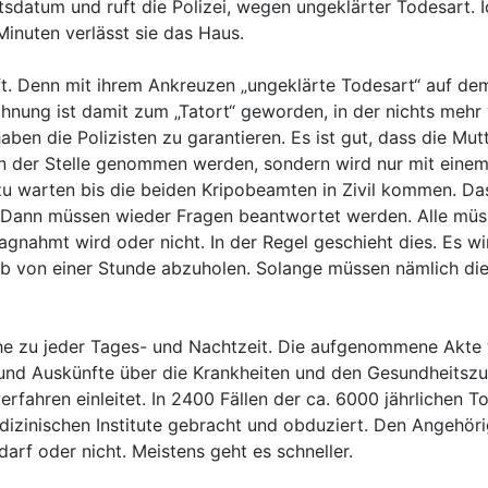
datum und ruft die Polizei, wegen ungeklärter Todesart. Ic
 Minuten verlässt sie das Haus.
rifft. Denn mit ihrem Ankreuzen „ungeklärte Todesart“ auf de
ohnung ist damit zum „Tatort“ geworden, in der nichts mehr
n die Polizisten zu garantieren. Es ist gut, dass die Mutter
 der Stelle genommen werden, sondern wird nur mit einem 
zu warten bis die beiden Kripobeamten in Zivil kommen. Da
st. Dann müssen wieder Fragen beantwortet werden. Alle m
gnahmt wird oder nicht. In der Regel geschieht dies. Es wird
alb von einer Stunde abzuholen. Solange müssen nämlich die
che zu jeder Tages- und Nachtzeit. Die aufgenommene Akte w
nd Auskünfte über die Krankheiten und den Gesundheitszus
rfahren einleitet. In 2400 Fällen der ca. 6000 jährlichen To
medizinischen Institute gebracht und obduziert. Den Angehör
arf oder nicht. Meistens geht es schneller.