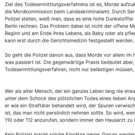
Ziel des Todesermittlungsverfahrens ist es, Morde aufzukl
die Mordkommission beim Landeskriminalamt. Durch Serie
Polizei stellen, weiß man, dass es eine hohe Dunkelziff
Berlin rechnen. Das Problem dabei ist nicht der offene 
Beginn und am Ende ihres Lebens, als Baby oder als pfle
kann erst durch die Gerichtsmedizin festgestellt werden. 
So geht die Polizei davon aus, dass Morde vor allem im 
was passiert ist. Die gegenwärtige Praxis bedeutet aber,
Todesermittlungsverfahren, nicht nur belästigen müssen,
Wer als alter Mensch, der ein ganzes Leben lang nie etwa
unter dem Schock des plötzlichen Todes eines lieben An
er wie ein Straftäter behandelt wird, der Spuren verwisch
ist, das man nicht persönlich nehmen sollte. So wird, we
110 oder 112 anzurufen, sondern immer den Hausarzt zu b
Kein Polizist macht solche Einsätze gerne. Darum werden