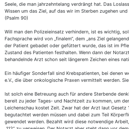
Seele, die man jahrzehntelang verdrängt hat. Das Loslas
Wissen um das Ziel, auf das wir im Sterben zugehen und
(Psalm 90)
Will man den Polizeieinsatz verhindern, ist es wichtig, 
Fachsprache wird von „finalem“, dem „ans Ziel gelangende
der Patient gebadet oder gefüttert wurde, das ist im Pfl
Zustand des Patienten festhalten. Wenn dann der Notarzt
behandelnde Arzt schon seit längerem Zeichen eines nat
Ein häufiger Sonderfall sind Krebspatienten, bei denen 
e.V., die über onkologische Praxen vermittelt werden. S
Ist solch eine Betreuung auch für andere Sterbende den
bereit zu jeder Tages- und Nachtzeit zu kommen, um den
Leichenschau kostet Zeit. Zwar hat der Arzt laut Gesetz
begutachtet werden müssen und dabei zum Teil Körperflü
gewendet werden. Bezahlt wird diese notwendige Arbeit, z
„112“ zu verweisen. Der Notarzt aber steht dann vor dems