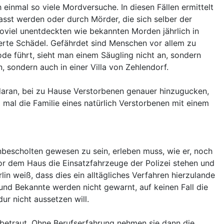
 einmal so viele Mordversuche. In diesen Fällen ermittelt
sst werden oder durch Mörder, die sich selber der
soviel unentdeckten wie bekannten Morden jährlich in
erte Schädel. Gefährdet sind Menschen vor allem zu
de führt, sieht man einem Säugling nicht an, sondern
, sondern auch in einer Villa von Zehlendorf.
 daran, bei zu Hause Verstorbenen genauer hinzugucken,
 mal die Familie eines natürlich Verstorbenen mit einem
unbescholten gewesen zu sein, erleben muss, wie er, noch
or dem Haus die Einsatzfahrzeuge der Polizei stehen und
in weiß, dass dies ein alltägliches Verfahren hierzulande
 und Bekannte werden nicht gewarnt, auf keinen Fall die
r nicht aussetzen will.
 betraut. Ohne Berufserfahrung nehmen sie dann die