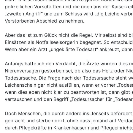
polizeilichen Vorschriften und die noch aus der Kaiserze
„zweiten Angriff“ und zum Schluss wird „die Leiche verb
Verstorbenen Abschied zu nehmen.
Aber das ist zum Glück nicht die Regel. Mir selbst sind 
Einsätzen als Notfallseelsorgerin begegnet. So entschuldi
Wenn aber ein Arzt „ungeklärte Todesart“ ankreuzt, dann
Anfangs hatte ich den Verdacht, die Ärzte würden dies m
Nierenversagen gestorben sei, ob also das Herz oder Ni
Todesursache. Die Frage nach der Todesursache steht we
Leichenschein gar nicht ausfüllen, wenn er vorher „Todesa
wenn dies eben nicht klar zu beantworten ist, dann gibt 
vertauschen und den Begriff „Todesursache“ für „Todesa
Doch Menschen, die durch andere ins Jenseits befördert 
gebracht und sterben dort, ohne dass jemand auf Verdach
durch Pflegekräfte in Krankenhäusern und Pflegeeinrichtu