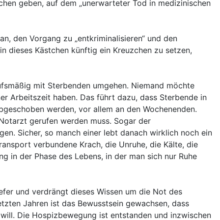
tchen geben, auf dem „unerwarteter Tod in medizinischen
an, den Vorgang zu „entkriminalisieren“ und den
in dieses Kästchen künftig ein Kreuzchen zu setzen,
 berufsmäßig mit Sterbenden umgehen. Niemand möchte
r Arbeitszeit haben. Das führt dazu, dass Sterbende in
te abgeschoben werden, vor allem an den Wochenenden.
r Notarzt gerufen werden muss. Sogar der
en. Sicher, so manch einer lebt danach wirklich noch ein
ansport verbundene Krach, die Unruhe, die Kälte, die
ung in der Phase des Lebens, in der man sich nur Ruhe
iefer und verdrängt dieses Wissen um die Not des
letzten Jahren ist das Bewusstsein gewachsen, dass
 will. Die Hospizbewegung ist entstanden und inzwischen