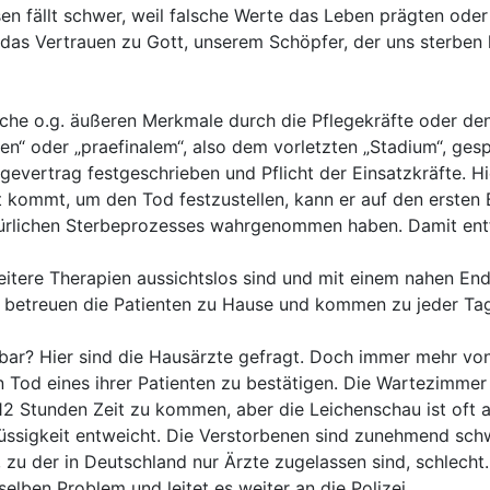
sen fällt schwer, weil falsche Werte das Leben prägten ode
 das Vertrauen zu Gott, unserem Schöpfer, der uns sterben
solche o.g. äußeren Merkmale durch die Pflegekräfte oder de
n“ oder „praefinalem“, also dem vorletzten „Stadium“, gesp
egevertrag festgeschrieben und Pflicht der Einsatzkräfte. 
 kommt, um den Tod festzustellen, kann er auf den ersten B
ürlichen Sterbeprozesses wahrgenommen haben. Damit entfä
weitere Therapien aussichtslos sind und mit einem nahen En
ie betreuen die Patienten zu Hause und kommen zu jeder Ta
kbar? Hier sind die Hausärzte gefragt. Doch immer mehr vo
 Tod eines ihrer Patienten zu bestätigen. Die Wartezimmer
 12 Stunden Zeit zu kommen, aber die Leichenschau ist oft
ssigkeit entweicht. Die Verstorbenen sind zunehmend schwe
u der in Deutschland nur Ärzte zugelassen sind, schlecht. D
elben Problem und leitet es weiter an die Polizei.