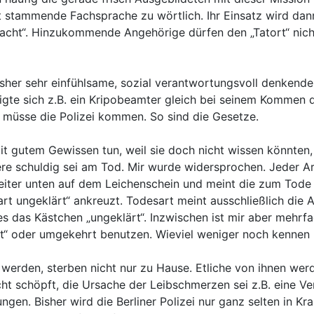
it stammende Fachsprache zu wörtlich. Ihr Einsatz wird dan
racht“. Hinzukommende Angehörige dürfen den „Tatort“ nich
bisher sehr einfühlsame, sozial verantwortungsvoll denkend
gte sich z.B. ein Kripobeamter gleich bei seinem Kommen daf
 müsse die Polizei kommen. So sind die Gesetze.
it gutem Gewissen tun, weil sie doch nicht wissen könnten,
ere schuldig sei am Tod. Mir wurde widersprochen. Jeder 
iter unten auf dem Leichenschein und meint die zum Tode 
rt ungeklärt“ ankreuzt. Todesart meint ausschließlich die A
es das Kästchen „ungeklärt“. Inzwischen ist mir aber mehrfa
rt“ oder umgekehrt benutzen. Wieviel weniger noch kennen 
werden, sterben nicht nur zu Hause. Etliche von ihnen wer
t schöpft, die Ursache der Leibschmerzen sei z.B. eine Ve
ngen. Bisher wird die Berliner Polizei nur ganz selten in Kr