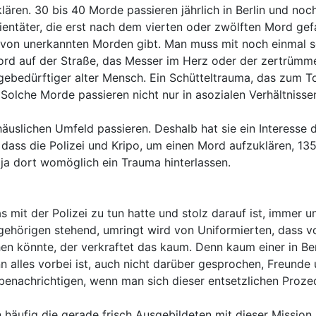
ären. 30 bis 40 Morde passieren jährlich in Berlin und noch
ntäter, die erst nach dem vierten oder zwölften Mord gefa
er von unerkannten Morden gibt. Man muss mit noch einmal 
Mord auf der Straße, das Messer im Herz oder der zertrümm
gebedürftiger alter Mensch. Ein Schütteltrauma, das zum To
Solche Morde passieren nicht nur in asozialen Verhältnissen
häuslichen Umfeld passieren. Deshalb hat sie ein Interesse
 dass die Polizei und Kripo, um einen Mord aufzuklären, 135
 ja dort womöglich ein Trauma hinterlassen.
s mit der Polizei zu tun hatte und stolz darauf ist, immer 
gehörigen stehend, umringt wird von Uniformierten, dass v
en könnte, der verkraftet das kaum. Denn kaum einer in Berl
nn alles vorbei ist, auch nicht darüber gesprochen, Freunde
enachrichtigen, wenn man sich dieser entsetzlichen Prozedu
 häufig die gerade frisch Ausgebildeten mit dieser Mission