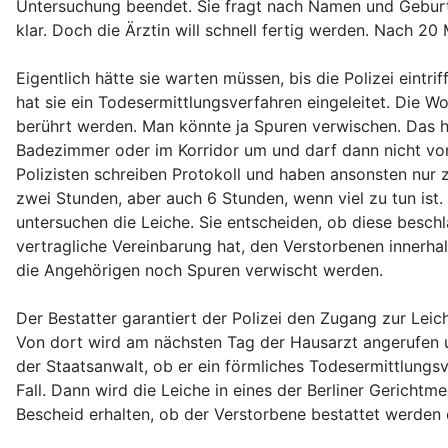
Untersuchung beendet. Sie fragt nach Namen und Geburts
klar. Doch die Ärztin will schnell fertig werden. Nach 20
Eigentlich hätte sie warten müssen, bis die Polizei eint
hat sie ein Todesermittlungsverfahren eingeleitet. Die W
berührt werden. Man könnte ja Spuren verwischen. Das habe
Badezimmer oder im Korridor um und darf dann nicht von
Polizisten schreiben Protokoll und haben ansonsten nur 
zwei Stunden, aber auch 6 Stunden, wenn viel zu tun i
untersuchen die Leiche. Sie entscheiden, ob diese beschla
vertragliche Vereinbarung hat, den Verstorbenen innerh
die Angehörigen noch Spuren verwischt werden.
Der Bestatter garantiert der Polizei den Zugang zur Lei
Von dort wird am nächsten Tag der Hausarzt angerufen u
der Staatsanwalt, ob er ein förmliches Todesermittlungsve
Fall. Dann wird die Leiche in eines der Berliner Gericht
Bescheid erhalten, ob der Verstorbene bestattet werden d